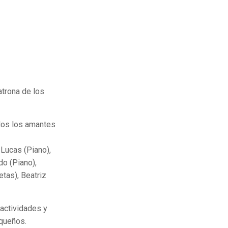
atrona de los
odos los amantes
 Lucas (Piano),
do (Piano),
tas), Beatriz
 actividades y
equeños.