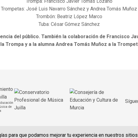
Trompa: Francisco Javier Tomás Lozano
Trompetas: José Luis Navarro Sánchez y Andrea Tomás Muñoz
Trombón: Beatriz López Marco
Tuba: César Gómez Sánchez
tencia del público. También la colaboración de Francisco J
 la Trompa y a la alumna Andrea Tomás Muñoz a la Trompet
Sígue
Educación
úsica de
a
ogías para que podamos mejorar tu experiencia en nuestros sitios
© 2020 Conservatorio Profesional de Música Julián Santos