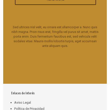
Sed ultrices nisl velit, eu ornare est ullamcorper a. Nunc quis
nibh magna. Proin risus erat, fringilla vel purus sit amet, mattis
porta enim. Duis fermentum faucibus est, sed vehicula velit
sodales vitae. Mauris mollis lobortis turpis, eget accumsan
ante aliquam quis.
Enlaces de Interés
Aviso Legal
Política de Privacidad